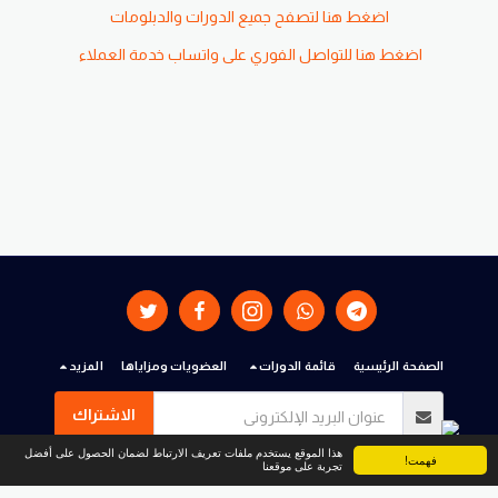
اضغط هنا لتصفح جميع الدورات والدبلومات
اضغط هنا للتواصل الفوري على واتساب خدمة العملاء
الصفحة الرئيسية
قائمة الدورات
العضويات ومزاياها
المزيد
الاشتراك
هذا الموقع يستخدم ملفات تعريف الارتباط لضمان الحصول على أفضل
فهمت!
تجربة على موقعنا
حقوق النشر © 2026 جميع الحقوق محفوظة -
أكاديميــــــة العالــــــم العربـــــــي
الشروط
|
الخصوصية