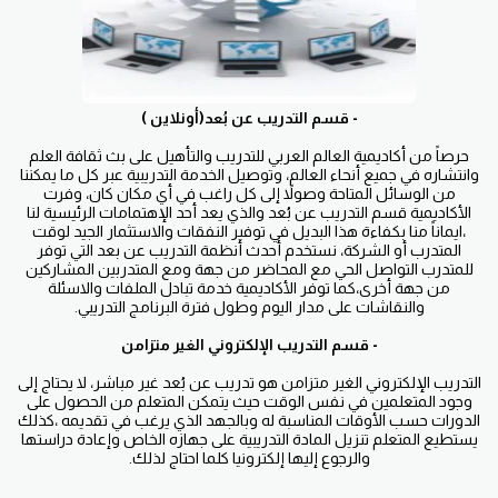
- قسم التدريب عن بُعد(أونلاين )
حرصاً من أكاديمية العالم العربي للتدريب والتأهيل على بث ثقافة العلم
وانتشاره في جميع أنحاء العالم، وتوصيل الخدمة التدريبية عبر كل ما يمكننا
من الوسائل المتاحة وصولاً إلى كل راغب في أي مكان كان، وفرت
الأكاديمية قسم التدريب عن بُعد والذي يعد أحد الإهتمامات الرئيسية لنا
،ايماناً منا بكفاءة هذا البديل في توفير النفقات والاستثمار الجيد لوقت
المتدرب أو الشركة، نستخدم أحدث أنظمة التدريب عن بعد التي توفر
للمتدرب التواصل الحي مع المحاضر من جهة ومع المتدربين المشاركين
من جهة أخرى،كما توفر الأكاديمية خدمة تبادل الملفات والاسئلة
والنقاشات على مدار اليوم وطول فترة البرنامج التدريبي.
- قسم التدريب الإلكتروني الغير متزامن
التدريب الإلكتروني الغير متزامن هو تدريب عن بُعد غير مباشر، لا يحتاج إلى
وجود المتعلمين في نفس الوقت حيث يتمكن المتعلم من الحصول على
الدورات حسب الأوقات المناسبة له وبالجهد الذي يرغب في تقديمه ،كذلك
يستطيع المتعلم تنزيل المادة التدريبية على جهازه الخاص وإعادة دراستها
والرجوع إليها إلكترونيا كلما احتاج لذلك.