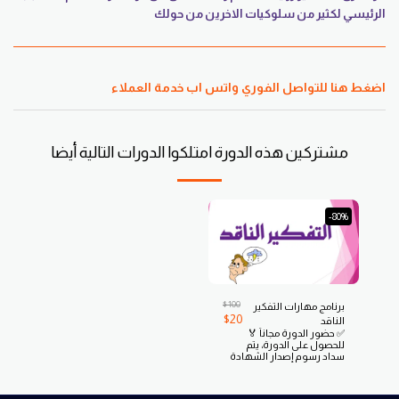
الرئيسي لكثير من سلوكيات الاخرين من حولك
اضغط هنا للتواصل الفوري واتس اب خدمة العملاء
مشتركين هذه الدورة امتلكوا الدورات التالية أيضا
-80%
$
100
برنامج مهارات التفكير
$
20
الناقد
✅ حضور الدورة مجاناً 🏅
للحصول على الدورة، يتم
سداد رسوم إصدار الشهادة
المعتمدة فقط (برسوم
رمزية)، ولا توجد أي رسوم
أخرى. 📝 سجل الآن.. وأكمل