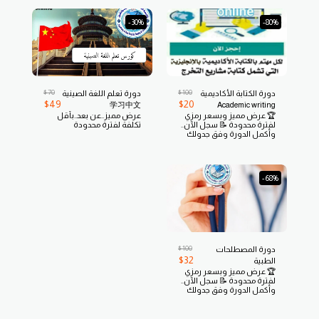
-30%
-80%
$
70
$
100
دورة الكتابة الأكاديمية
دورة تعلم اللغة الصينية
$
49
$
20
学习中文
Academic writing
🏆 عرض مميز وبسعر رمزي
عرض مميز..عن بعد..بأقل
لفترة محدودة 📝 سجل الآن..
تكلفة لفترة محدودة
وأكمل الدورة وفق جدولك
الخاص بكل مرونة من أي
مكان ومن أي وقت وسدد
بسهولة عبر Visa
وMastercard
-68%
$
100
دورة المصطلحات
$
32
الطبية
🏆 عرض مميز وبسعر رمزي
لفترة محدودة 📝 سجل الآن..
وأكمل الدورة وفق جدولك
الخاص بكل مرونة من أي
مكان ومن أي وقت وسدد
بسهولة عبر Visa