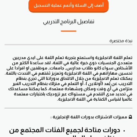
أضف إلى السلة وأتمم عملية التسجيل
تفاصيل البرنامج التدريبي
نبذة مختصرة
تعلم اللغة الانجليزية واستمتع بتجربة تعلم اللغة على ايدي مدربين
متعددي الجنسيات ذوي خبرة عالية في اللغة، لقد ساعدنا الكثير من
الأشخاص سواء كانو طلاب مدارس, جامعات, موظفين او افرادا على
تحسين مهاراتهم في اللغة الانجليزية وتعزيز ثقتهم في التحدث باللغة.
يمكنك تعلم الانجليزية من خلال الالتحاق بدوراتنا التي تجري بنظام
التدريب عن بُعد (أونلاين )، أو التعلم في منزلك بنظام التدريب الغير
متزامن في أي وقت ومكان وبشهادة معتمدة، كما يمكننا مساعدتك
في تحديد مدى التقدم في مستواك عبر تزوديك باختبارات معتمدة
عالميا لقياس الكفاءة في اللغة الانجليزية.
🔮 مميزات الاشتراك بدورات اللغة الإنجليزية :
دورات متاحة لجميع الفئات المجتمع من