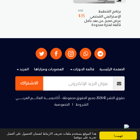
$
50
برنامج التخطيط
$
35
الإستراتيجي الشخصي
عرض مميز..عن بعد..بأقل
تكلفة لفترة محدودة
الصفحة الرئيسية
قائمة الدورات
العضويات ومزاياها
المزيد
الاشتراك
حقوق النشر © 2026 جميع الحقوق محفوظة -
أكاديميــــــة العالــــــم العربـــــــي
الشروط
|
الخصوصية
هذا الموقع يستخدم ملفات تعريف الارتباط لضمان الحصول على أفضل
فهمت!
تجربة على موقعنا