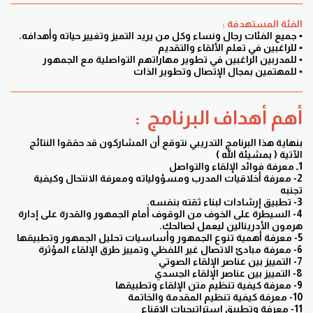
الفئة المستهدفة :
▪ جميع الفئات رجال ونساء وكل من يريد التميز وتغيير حياته وأهدافه.
▪ للراغبين في تعلم الألقاء والتقديم
▪ للمدربين الراغبين في تطوير مهاراتهم التواصلية مع الجمهور
▪ للمهتمين بمجال الإتصال وتطوير الذات
أهم أهداف البرنامج :
بنهاية هذا البرنامج التدريبي نتوقع أن المشاركون قد حققوا النتائج
الآتية ( بمشيئة الله )
1ـ معرفة فوائد الإلقاء والتواصل
2- معرفة أخلاقيات المدرب ومسؤولياته ومعرفة الانتحال وكيفية
تجنبه
3- تطبيق إرشادات لبناء ثقته بنفسه.
4- السيطرة على الخوف من الوقوف أمام الجمهور والقدرة على إدارة
هرمون الأدرينالين ليعمل لصالحك.
5- معرفة أهمية تنوع الجمهور وأساسيات تحليل الجمهور وتطبيقها
6- معرفة مبادئ الاتصال غير اللفظي وتمييز طرق الإلقاء المؤثرة
7- التمييز بين عناصر الإلقاء الصوتي
8- التمييز بين عناصر الإلقاء الجسدي
9- معرفة كيفية تنظيم متن الإلقاء وتطبيقها
10- معرفة كيفية تنظيم المقدمة والخاتمة
11- معرفة وتطبيق استراتيجيات الإقناع