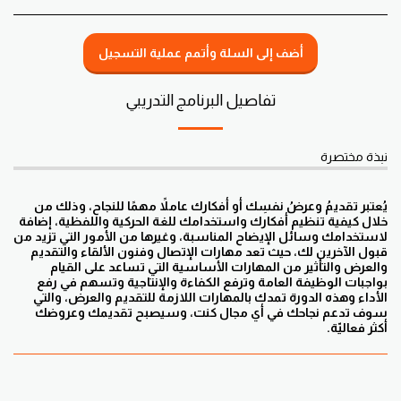
أضف إلى السلة وأتمم عملية التسجيل
تفاصيل البرنامج التدريبي
نبذة مختصرة
يُعتبر تقديمُ وعرضُ نفسِك أو أفكارك عاملاً مهمًا للنجاح، وذلك من
خلال كيفية تنظيم أفكارك واستخدامك للغة الحركية واللفظية، إضافة
لاستخدامك وسائل الإيضاح المناسبة، وغيرها من الأمور التي تزيد من
قبول الآخرين لك، حيث تعد مهارات الإتصال وفنون الألقاء والتقديم
والعرض والتأثير من المهارات الأساسية التي تساعد على القيام
بواجبات الوظيفة العامة وترفع الكفاءة والإنتاجية وتسهم في رفع
الأداء وهذه الدورة تمدك بالمهارات اللازمة للتقديم والعرض، والتي
سوف تدعم نجاحك في أي مجال كنت، وسيصبح تقديمك وعروضك
أكثر فعاليّة.