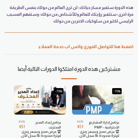
هذه الدورة ستغير مسار حياتك؛ لن ترى العالم من حولك بنفس الطريقة
مرة اخرى؛ ستتغير رؤيتك للعالم وللأشخاص من حولك؛ وستفهم المسبب
الرئيسي لكثير من سلوكيات الاخرين من حولك
اضغط هنا للتواصل الفوري واتس اب خدمة العملاء
مشتركين هذه الدورة امتلكوا الدورات التالية أيضا
-70%
-70%
$
170
$
170
برنامج إدارة المشاريع
برنامج إعداد المدير
$
51
$
51
الاحترافية - PMP
المحترف
🏆 عرض مميز وبسعر رمزي
🏆 عرض مميز وبسعر رمزي
لفترة محدودة 📝 سجل الآن..
لفترة محدودة 📝 سجل الآن..