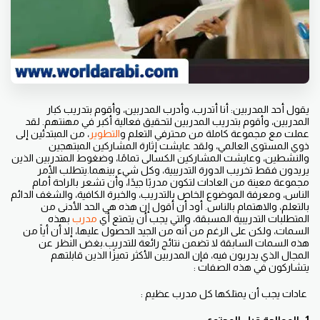
يقول أحد المدربين: أنا أتدرب، وأدرب المدربين، وأقوم بتدريب كبار
المدربين، وأقوم بتدريب المدربين لتحقيق فعالية أكبر في مهنتهم. لقد
عملت مع مجموعة كاملة من محترفي التعلم و
التطوير
، من المبتدئين إلى
ذوي المستوى العالمي، ولقد عايشت إثارة المشاركين المبتهجين
والنشطين، وعايشت المشاركين الكسالى تمامًا، وضغوط المتدربين الذين
يريدون فقط تخريب الدورة التدريبية، وكل شيء بينهما.يتطلب الأمر
مجموعة معينة من العادات لتكون مدربًا جيدًا، وأن تشعر بالراحة أمام
الناس، ومعرفة الموضوع الخاص بالتدريب، والخبرة الكافية، والشغف الدائم
بالتعلم، والاهتمام بالناس. أود أن أقول إن هذه هي الحد الأدنى من
المتطلبات التدريبية المسبقة، والتي يجب أن يتمتع أي
مدرب
بهذه
السمات، ولكن على الرغم من أنه من الجيد الحصول عليها، إلا أن أياً من
هذه السمات السابقة لا تضمن نتائج رائعة للتدريب.بغض النظر عن
المجال الذي يدربون فيه، فإن المدربين الأكثر تميزًا الذين قابلتهم
يتشاركون في هذه الصفات :
عادات يجب أن يمتلكها كل مدرب عظيم :