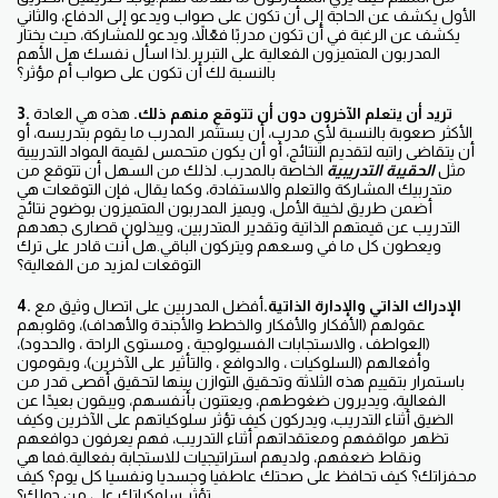
الأول يكشف عن الحاجة إلى أن تكون على صواب ويدعو إلى الدفاع، والثاني
يكشف عن الرغبة في أن تكون مدربًا فعّالاً، ويدعو للمشاركة، حيث يختار
المدربون المتميزون الفعالية على التبرير.لذا اسأل نفسك هل الأهم
بالنسبة لك أن تكون على صواب أم مؤثر؟
3. تريد أن يتعلم الآخرون دون أن تتوقع منهم ذلك.
هذه هي العادة
الأكثر صعوبة بالنسبة لأي مدرب، أن يستثمر المدرب ما يقوم بتدريسه، أو
أن يتقاضى راتبه لتقديم النتائج، أو أن يكون متحمس لقيمة المواد التدريبية
مثل
الحقيبة التدريبية
الخاصة بالمدرب. لذلك من السهل أن تتوقع من
متدربيك المشاركة والتعلم والاستفادة، وكما يقال، فإن التوقعات هي
أضمن طريق لخيبة الأمل، ويميز المدربون المتميزون بوضوح نتائج
التدريب عن قيمتهم الذاتية وتقدير المتدربين، ويبذلون قصارى جهدهم
ويعطون كل ما في وسعهم ويتركون الباقي.هل أنت قادر على ترك
التوقعات لمزيد من الفعالية؟
4. الإدراك الذاتي والإدارة الذاتية.
أفضل المدربين على اتصال وثيق مع
عقولهم (الأفكار والأفكار والخطط والأجندة والأهداف)، وقلوبهم
(العواطف ، والاستجابات الفسيولوجية ، ومستوى الراحة ، والحدود)،
وأفعالهم (السلوكيات ، والدوافع ، والتأثير على الآخرين)، ويقومون
باستمرار بتقييم هذه الثلاثة وتحقيق التوازن بينها لتحقيق أقصى قدر من
الفعالية، ويديرون ضغوطهم، ويعتنون بأنفسهم، ويبقون بعيدًا عن
الضيق أثناء التدريب، ويدركون كيف تؤثر سلوكياتهم على الآخرين وكيف
تظهر مواقفهم ومعتقداتهم أثناء التدريب، فهم يعرفون دوافعهم
ونقاط ضعفهم، ولديهم استراتيجيات للاستجابة بفعالية.فما هي
محفزاتك؟ كيف تحافظ على صحتك عاطفيا وجسديا ونفسيا كل يوم؟ كيف
تؤثر سلوكياتك على من حولك؟