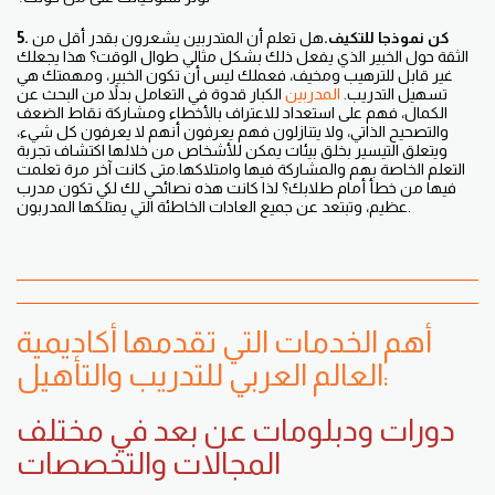
5. كن نموذجا للتكيف.
هل تعلم أن المتدربين يشعرون بقدر أقل من
الثقة حول الخبير الذي يفعل ذلك بشكل مثالي طوال الوقت؟ هذا يجعلك
غير قابل للترهيب ومخيف، فعملك ليس أن تكون الخبير، ومهمتك هي
تسهيل التدريب.
المدربين
الكبار قدوة في التعامل بدلاً من البحث عن
الكمال، فهم على استعداد للاعتراف بالأخطاء ومشاركة نقاط الضعف
والتصحيح الذاتي، ولا يتنازلون فهم يعرفون أنهم لا يعرفون كل شيء،
ويتعلق التيسير بخلق بيئات يمكن للأشخاص من خلالها اكتشاف تجربة
التعلم الخاصة بهم والمشاركة فيها وامتلاكها.متى كانت آخر مرة تعلمت
فيها من خطأ أمام طلابك؟ لذا كانت هذه نصائحي لك لكي تكون مدرب
عظيم، وتبتعد عن جميع العادات الخاطئة التي يمتلكها المدربون.
أهم الخدمات التي تقدمها أكاديمية
العالم العربي للتدريب والتأهيل:
دورات ودبلومات عن بعد في مختلف
المجالات والتخصصات