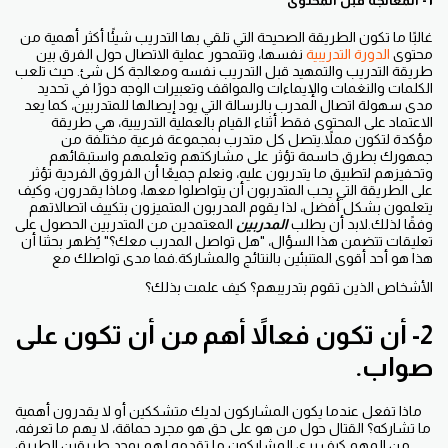
1- المعالجة قبل المحتوى
غالبًا ما تكون الطريقة الصحيحة التي تلقي بها التدريب شيئًا أكثر أهمية من
محتوى
الدورة التدريبية
نفسها، وتتمحور عملية الاتصال حول الفرق بين
طريقة التدريب والتمهيد قبل التدريب نفسه ومعالجة كل شئ. حيث تلعب
الكلمات والنغمات والإيماءات والمواقف وتعبيرات الوجه دورًا في تحديد
مدى سهولة اتصال المدرب بالرسالة التي يود إيصالها للمتدربين، كما يعد
الاعتماد على المحتوى فقط أثناء القيام بالعملية التدريبية، هي طريقة
مؤكدة لتكون مملاً.يتصل كل متدرب بمجموعة فرعية مختلفة من
جمهورك بطرق حاسمة تؤثر على مشاركتهم وتعلمهم واستبقائهم
وتحفيزهم لتطبيق ما يتدربون عليه، ونعلم جميعًا أن الفروق الفردية تؤثر
على الطريقة التي يحب المتدربون أن يتواصلوا معها، وماذا يقدرون، وكيف
يتعلمون بشكل أفضل، لذا يقوم المدربون المتميزون بتكييف اتصالاتهم
وفقًا لذلك.لابد أن يطلب
المدربين
المعتمدين من المتدربين الحصول على
تعليقات تتضمن هذا السؤال، "هل تواصل المدرب معك؟" يُظهر بحثنا أن
هذا هو أحد أقوى المتنبئين بالنتائج والمشاركة.فما مدى تواصلك مع
الأشخاص الذين تقوم بتدريبهم؟ كيف علمت بذلك؟
2- أن تكون فعالاً أهم من أن تكون على
صواب.
ماذا تفعل عندما يكون المشاركون لديك متشككين أو لا يقدرون أهمية
ما تشاركه؟ القتال حول من هو على حق هو مجرد حماقة، لا يهم ما تعرفه،
من المهم كيف يري المشاركون ما تقدمه لهم.يوجد طريقين الطريق