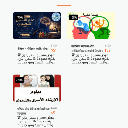
-70%
-68%
$
170
$
100
मानसिक स्वास्थ्य और
शैक्षिक मनोविज्ञान का डिप्लोमा
$
51
$
32
मनोवैज्ञानिक परामर्श में डिप्लोमा
🏆 عرض مميز وبسعر رمزي
🏆 عرض مميز وبسعر رمزي
لفترة محدودة 📝 سجل الآن..
لفترة محدودة 📝 سجل الآن..
وأكمل الدورة وفق جدولك
وأكمل الدورة وفق جدولك
الخاص بكل مرونة من أي
الخاص بكل مرونة من أي
مكان ومن أي وقت وسدد
مكان ومن أي وقت وسدد
بسهولة عبر Visa
بسهولة عبر Visa
وMastercard
وMastercard
-70%
$
170
परिवार और शैक्षिक मार्गदर्शन का
$
51
डिप्लोमा
🏆 عرض مميز وبسعر رمزي
لفترة محدودة 📝 سجل الآن..
وأكمل الدورة وفق جدولك