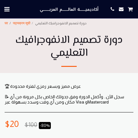
أكاديميــــــة العالــــــم العربـــــــي
دورة تصميم الانفوجرافيك التعليمي
पाठ्यक्रम सूची
घर
دورة تصميم الانفوجرافيك
التعليمي
🏆 عرض مميز وبسعر رمزي لفترة محدودة
📝 سجل الآن.. وأكمل الدورة وفق جدولك الخاص بكل مرونة من أي
مكان ومن أي وقت وسدد بسهولة عبر Visa وMastercard
$
20
$
100
-80%